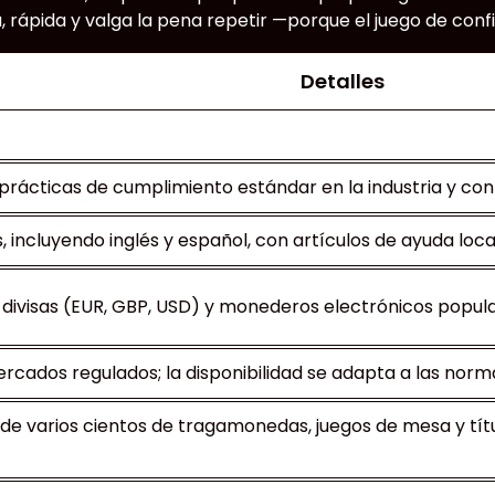
, rápida y valga la pena repetir —porque el juego de conf
Detalles
prácticas de cumplimiento estándar en la industria y con 
, incluyendo inglés y español, con artículos de ayuda loca
 divisas (EUR, GBP, USD) y monederos electrónicos popular
rcados regulados; la disponibilidad se adapta a las norm
de varios cientos de tragamonedas, juegos de mesa y títul