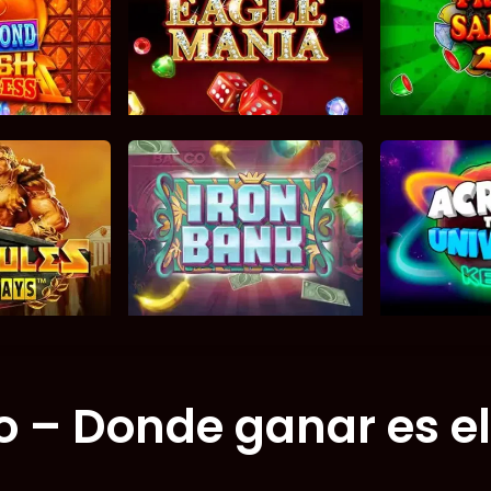
o – Donde ganar es el