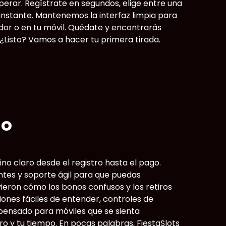
erar. Regístrate en segundos, elige entre una
instante. Mantenemos la interfaz limpia para
nador o en tu móvil. Quédate y encontrarás
 ¿Listo? Vamos a hacer tu primera tirada.
no
no claro desde el registro hasta el pago.
ntes y soporte ágil para que puedas
ieron cómo los bonos confusos y los retiros
iones fáciles de entender, controles de
 pensado para móviles que se sienta
o y tu tiempo. En pocas palabras, FiestaSlots