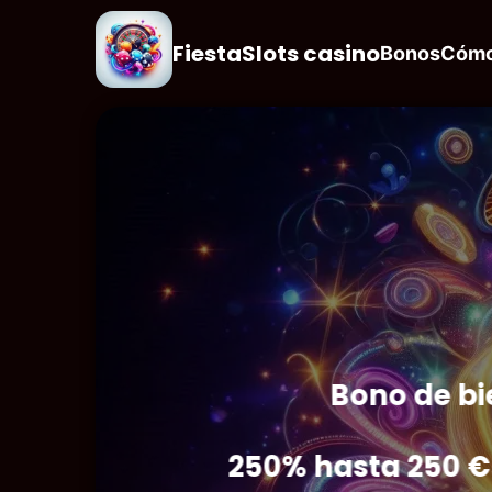
FiestaSlots casino
Bonos
Cómo
Bono de bi
250% hasta 250 € 