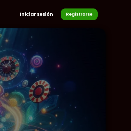
Iniciar sesión
Registrarse