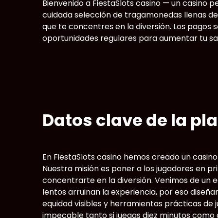
Bienvenido a FiestaSlots casino — un casino 
cuidada selección de tragamonedas llenas de a
que te concentres en la diversión. Los pagos s
oportunidades regulares para aumentar tu sald
Datos clave de la pl
En FiestaSlots casino hemos creado un casino p
Nuestra misión es poner a los jugadores en p
concentrarte en la diversión. Venimos de un 
lentos arruinan la experiencia, por eso diseña
equidad visibles y herramientas prácticas de
impecable tanto si juegas diez minutos como d