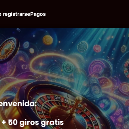
 registrarse
Pagos
envenida:
+ 50 giros gratis