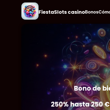
FiestaSlots casino
Bonos
Cómo
Bono de bi
250% hasta 250 € 