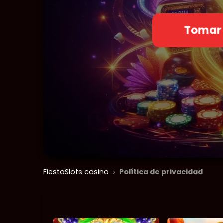
Tomar
›
FiestaSlots casino
Política de privacidad